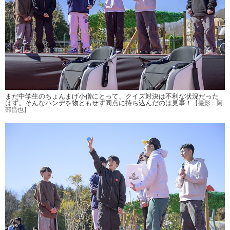
まだ中学生のちょんまげ小僧にとって、クイズ対決は不利な状況だった
はず。そんなハンデを物ともせず同点に持ち込んだのは見事！
【撮影＝阿
部昌也】