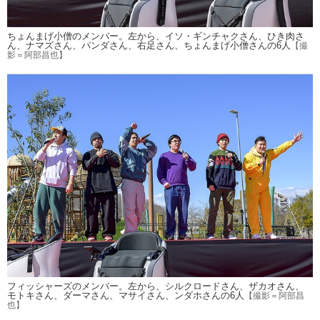
ちょんまげ小僧のメンバー。左から、イソ・ギンチャクさん、ひき肉さ
ん、ナマズさん、パンダさん、右足さん、ちょんまげ小僧さんの6人
【撮
影＝阿部昌也】
フィッシャーズのメンバー。左から、シルクロードさん、ザカオさん、
モトキさん、ダーマさん、マサイさん、ンダホさんの6人
【撮影＝阿部昌
也】