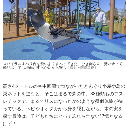
スパイラルすべり台を勢いよくすべってきた、ひき肉さん。勢い余って
飛び出しても地面が柔らかいから安心
【撮影＝阿部昌也】
高さ4メートルの空中回廊でつながったどんぐり小屋や鳥の
巣ネットを進むと、そこはまるで森の中。38種類ものアス
レチックで、まるでリスになったかのような擬似体験が待
っている。ヘビやオオタカから身を隠しながら、木の実を
探す冒険は、子どもたちにとって忘れられない記憶となる
はず！