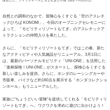
投合した、フィッシャーズとちょんまげ小僧
【撮影＝阿部昌也】
自然との調和のなかで、冒険心をくすぐる「空のアスレチ
ックひろば KONOMI」。今回のオープニングセレモニーに
よって、「モビリティリゾートもてぎ」のアスレチックア
トラクションの仲間入りを果たした。
さらに、「モビリティリゾートもてぎ」ではこの春、新た
なアクティビティや人気施設がリニューアル。3月1日に
は、最新のパーソナルモビリティ「UNI-ONE」を活用した
「進林探検！UNI-ONE」がスタートし、探検心をくすぐる
新しい楽しみを提供。さらに、ホンダのレーシングカーや
市販車、バイクなど約160点を展示する「ホンダコレクショ
ンホール」もリニューアルした。
家族に“ちょうどいい冒険”を提供してくれる「モビリティリ
ゾートもてぎ」へ、ワクワクを求めに遊びに出かけよう！