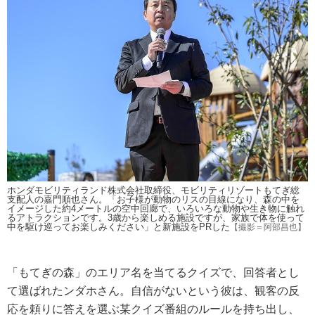
ホンダモビリティランド株式会社取締役、モビリティリゾートもてぎ総
支配人の嘉門順也さん。「お子様が動物のリスの目線になり、森の中を
イメージした約4メートルの空中回廊で、いろいろな動物や生き物に触れ
るアトラクションです。3歳から楽しめる施設ですが、家族で体を使って
中を駆け巡ってお楽しみください」と新施設をPRした
【撮影＝阿部昌也】
「もてぎの森」のエリア名を当てるクイズで、回答者とし
て選ばれたンダホさん。自信がないという彼は、観客の反
応を頼りに答えを選ぶ某クイズ番組のルールを持ち出し、