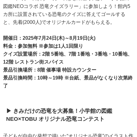
図鑑NEOコラボ 恐竜クイズラリー」に参加しよう！館内5
カ所に設置されている恐竜のクイズに答えてゴールする
と、先着(2000人)でオリジナルカードがもらえる。
開催日：2025年7月24日(木)～8月19日(火)
料金：参加無料 ※参加は1人1回限り
クイズ設置場所：2階 5番地、7階 1番地・3番地・10番地、
12階 レストラン街スパイス
景品引換場所：8階 催事場 特設カウンター
景品引換時間：10時～19時 ※台紙、景品がなくなり次第終
了
▶ きみだけの恐竜を大募集！小学館の図鑑
NEO×TOBU オリジナル恐竜コンテスト
子どもが自由な発想で描いた“オリジナル恐竜”のイラスト作