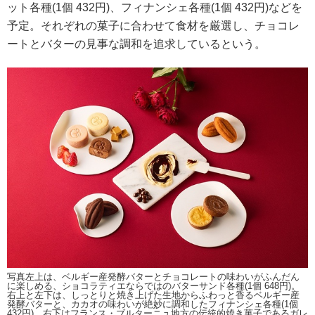
ット各種(1個 432円)、フィナンシェ各種(1個 432円)などを
予定。それぞれの菓子に合わせて食材を厳選し、チョコレ
ートとバターの見事な調和を追求しているという。
写真左上は、ベルギー産発酵バターとチョコレートの味わいがふんだん
に楽しめる、ショコラティエならではのバターサンド各種(1個 648円)。
右上と左下は、しっとりと焼き上げた生地からふわっと香るベルギー産
発酵バターと、カカオの味わいが絶妙に調和したフィナンシェ各種(1個
432円)。右下はフランス・ブルターニュ地方の伝統的焼き菓子であるガレ