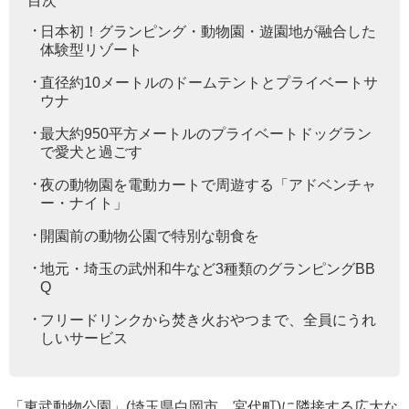
目次
日本初！グランピング・動物園・遊園地が融合した
体験型リゾート
直径約10メートルのドームテントとプライベートサ
ウナ
最大約950平方メートルのプライベートドッグラン
で愛犬と過ごす
夜の動物園を電動カートで周遊する「アドベンチャ
ー・ナイト」
開園前の動物公園で特別な朝食を
地元・埼玉の武州和牛など3種類のグランピングBB
Q
フリードリンクから焚き火おやつまで、全員にうれ
しいサービス
「東武動物公園」(埼玉県白岡市、宮代町)に隣接する広大な