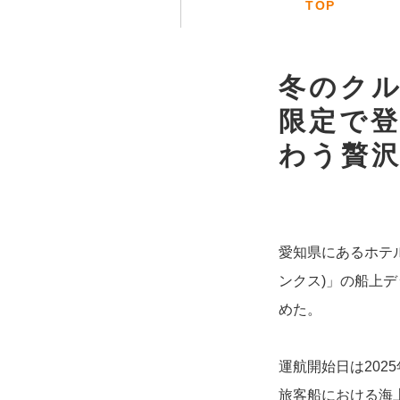
TOP
冬のク
限定で登
わう贅
愛知県にあるホテル
ンクス)」の船上
めた。
運航開始日は202
旅客船における海