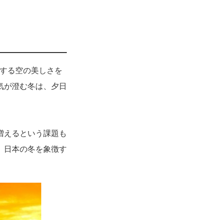
化する空の美しさを
気が澄む冬は、夕日
増えるという課題も
、日本の冬を象徴す