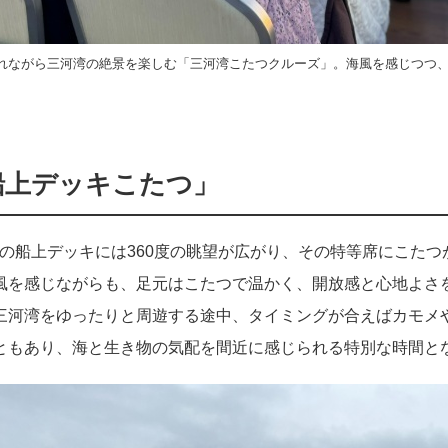
れながら三河湾の絶景を楽しむ「三河湾こたつクルーズ」。海風を感じつつ
船上デッキこたつ」
INX」の船上デッキには360度の眺望が広がり、その特等席にこた
風を感じながらも、足元はこたつで温かく、開放感と心地よさ
三河湾をゆったりと周遊する途中、タイミングが合えばカモメ
ともあり、海と生き物の気配を間近に感じられる特別な時間と