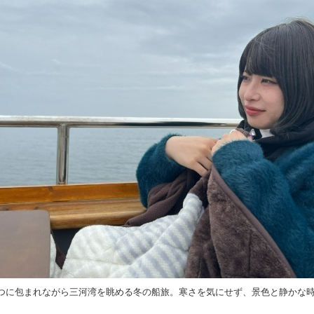
つに包まれながら三河湾を眺める冬の船旅。寒さを気にせず、景色と静かな