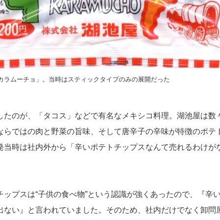
カラムーチョ」。当時はスティックタイプのみの展開だった
したのが、「タコス」などで有名なメキシコ料理。湖池屋は数
ならではの肉と野菜の旨味、そして唐辛子の辛味が特徴のポテ
発当時は社内外から「辛いポテトチップスなんて売れるわけが
チップスは“子供の食べ物”という認識が強くあったので、『辛
出ない』と言われていました。そのため、社内だけでなく卸問