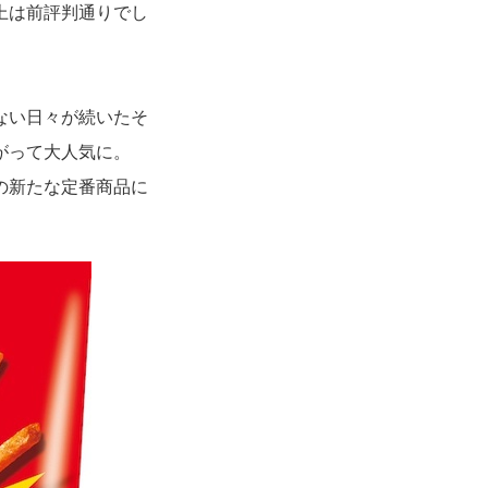
上は前評判通りでし
ない日々が続いたそ
がって大人気に。
の新たな定番商品に