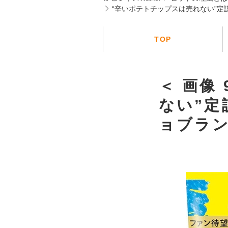
“辛いポテトチップスは売れない”
TOP
＜ 画像
ない”
ョブラ