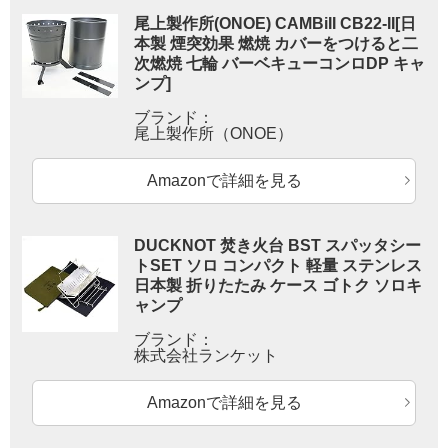
尾上製作所(ONOE) CAMBiII CB22-II[日
本製 煙突効果 燃焼 カバーをつけると二
次燃焼 七輪 バーベキューコンロDP キャ
ンプ]
ブランド：
尾上製作所（ONOE）
Amazonで詳細を見る
DUCKNOT 焚き火台 BST スパッタシー
トSET ソロ コンパクト 軽量 ステンレス
日本製 折りたたみ ケース ゴトク ソロキ
ャンプ
ブランド：
株式会社ランケット
Amazonで詳細を見る