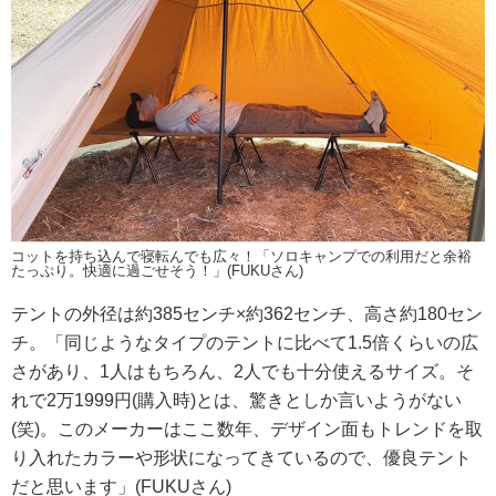
コットを持ち込んで寝転んでも広々！「ソロキャンプでの利用だと余裕
たっぷり。快適に過ごせそう！」(FUKUさん)
テントの外径は約385センチ×約362センチ、高さ約180セン
チ。「同じようなタイプのテントに比べて1.5倍くらいの広
さがあり、1人はもちろん、2人でも十分使えるサイズ。そ
れで2万1999円(購入時)とは、驚きとしか言いようがない
(笑)。このメーカーはここ数年、デザイン面もトレンドを取
り入れたカラーや形状になってきているので、優良テント
だと思います」(FUKUさん)