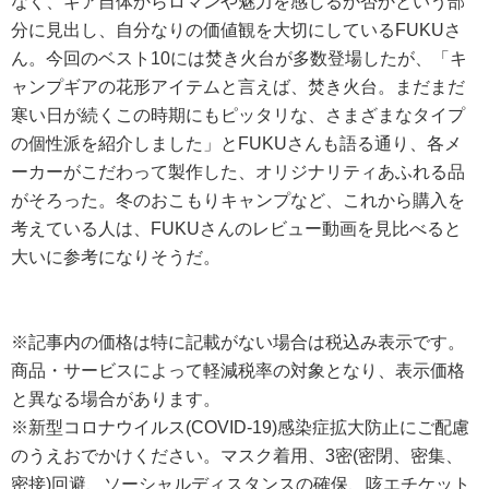
なく、ギア自体からロマンや魅力を感じるか否かという部
分に見出し、自分なりの価値観を大切にしているFUKUさ
ん。今回のベスト10には焚き火台が多数登場したが、「キ
ャンプギアの花形アイテムと言えば、焚き火台。まだまだ
寒い日が続くこの時期にもピッタリな、さまざまなタイプ
の個性派を紹介しました」とFUKUさんも語る通り、各メ
ーカーがこだわって製作した、オリジナリティあふれる品
がそろった。冬のおこもりキャンプなど、これから購入を
考えている人は、FUKUさんのレビュー動画を見比べると
大いに参考になりそうだ。
※記事内の価格は特に記載がない場合は税込み表示です。
商品・サービスによって軽減税率の対象となり、表示価格
と異なる場合があります。
※新型コロナウイルス(COVID-19)感染症拡大防止にご配慮
のうえおでかけください。マスク着用、3密(密閉、密集、
密接)回避、ソーシャルディスタンスの確保、咳エチケット