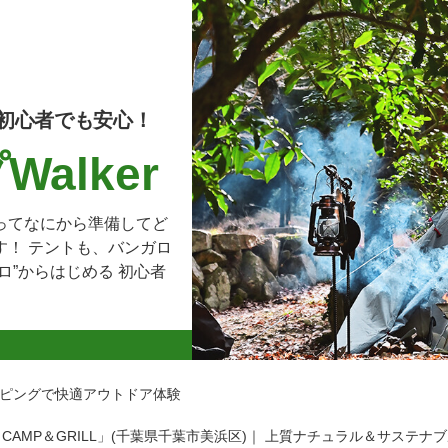
初心者でも安心！
alker
ってなにから準備してど
す！ テントも、バンガロ
ロ”からはじめる 初心者
ピングで快適アウトドア体験
anet CAMP＆GRILL」(千葉県千葉市美浜区)｜ 上質ナチュラル＆サス