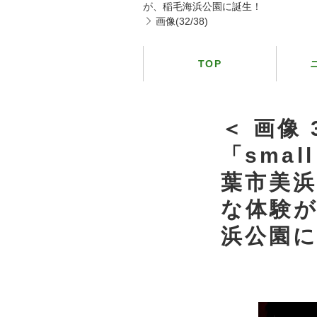
が、稲毛海浜公園に誕生！
画像(32/38)
TOP
＜ 画像
「smal
葉市美浜
な体験
浜公園