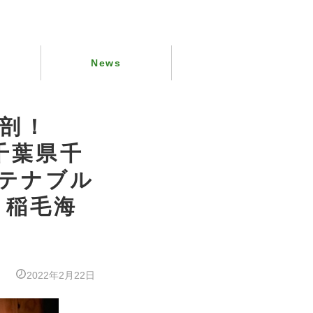
News
解剖！
」(千葉県千
ステナブル
、稲毛海
2022年2月22日