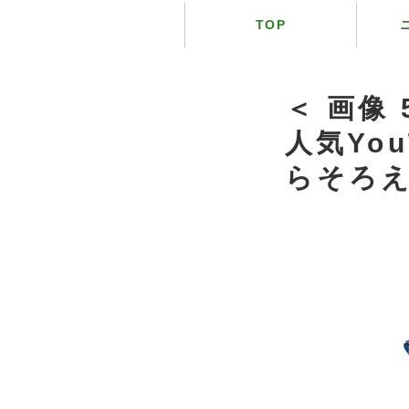
TOP
＜ 画像
人気Yo
らそろ