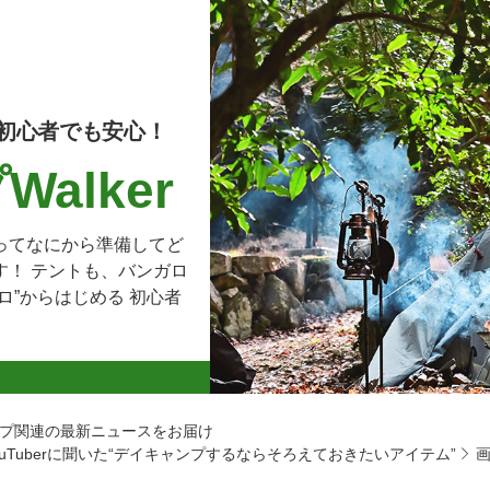
初心者でも安心！
alker
ってなにから準備してど
す！ テントも、バンガロ
ロ”からはじめる 初心者
プ関連の最新ニュースをお届け
Tuberに聞いた“デイキャンプするならそろえておきたいアイテム”
画