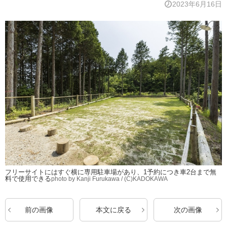
2023年6月16日
フリーサイトにはすぐ横に専用駐車場があり、1予約につき車2台まで無
料で使用できる
photo by Kanji Furukawa / (C)KADOKAWA
前の画像
本文に戻る
次の画像