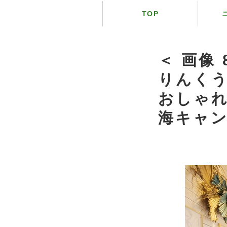
TOP
＜ 画像
りんくう
おしゃ
海キャ