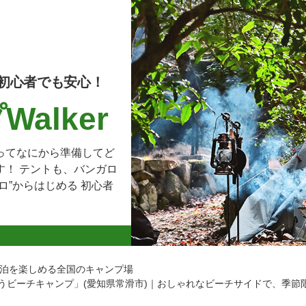
初心者でも安心！
alker
ってなにから準備してど
す！ テントも、バンガロ
ロ”からはじめる 初心者
泊を楽しめる全国のキャンプ場
うビーチキャンプ」(愛知県常滑市)｜おしゃれなビーチサイドで、季節