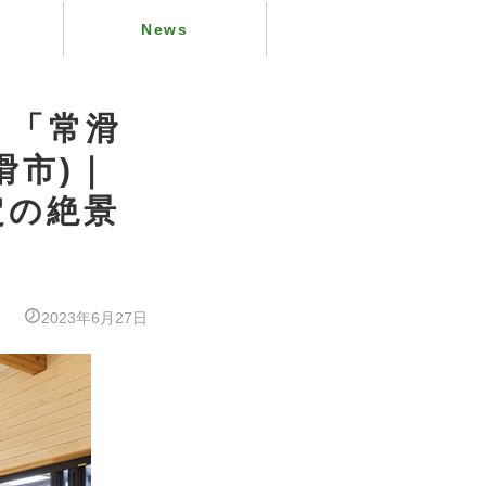
News
！「常滑
滑市)｜
定の絶景
2023年6月27日