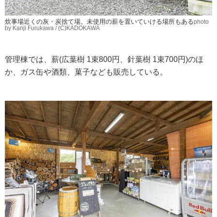
炊事場近くの灰・炭捨て場。未使用の薪を置いていける場所もある
photo
by Kanji Furukawa / (C)KADOKAWA
管理棟では、薪(広葉樹 1束800円、針葉樹 1束700円)のほ
か、ガス缶や酒類、菓子なども販売している。