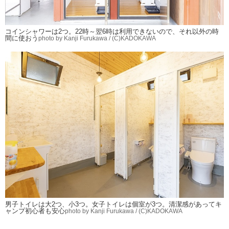
コインシャワーは2つ。22時～翌6時は利用できないので、それ以外の時
間に使おう
photo by Kanji Furukawa / (C)KADOKAWA
男子トイレは大2つ、小3つ。女子トイレは個室が3つ。清潔感があってキ
ャンプ初心者も安心
photo by Kanji Furukawa / (C)KADOKAWA