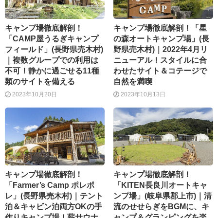
キャンプ場徹底解剖！
キャンプ場徹底解剖！「星
「CAMP屋うるぎキャンプ
の森オートキャンプ場」(長
フィールド」(長野県売木村)
野県売木村)｜2022年4月リ
｜複数グループでの利用は
ニューアル！スタイルに合
不可！静かに過ごせる11種
わせたサイト＆コテージで
類のサイトを備える
自然を満喫
2023年10月20日
2023年10月13日
キャンプ場徹底解剖！
キャンプ場徹底解剖！
「Farmer’s Camp ポレポ
「KITEN長良川オートキャ
レ」(長野県売木村)｜テント
ンプ場」(岐阜県郡上市)｜清
泊＆キャビン泊両方OKの手
流のせせらぎをBGMに、キ
作りキャンプ場！薪サウナ
ャンプ＆グランピングを楽