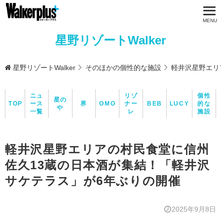
星野リゾートWalker
星野リゾートWalker
そのほかの個性的な施設
軽井沢星野エリ
ニュ
リゾ
個性
星の
TOP
ース
界
OMO
ナー
BEB
LUCY
的な
や
一覧
レ
施設
軽井沢星野エリアの村民食堂に信州
佐久13蔵の日本酒が集結！「軽井沢
サケテラス」が6年ぶりの開催
2025年9月8日