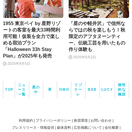
1955 東京ベイ by 星野リゾ
「星のや軽井沢」で信州な
ートの客室を最大33時間利
らではの秋を楽しもう！秋
用可能！仮装を全力で楽し
限定のアフタヌーンティ
める宿泊プラン
ー、伝統工芸を用いたもの
「Halloween 33h Stay
作り体験も
Plan」が2025年も発売
2025年9月2日
2025年9月5日
ニュ
リゾ
個性
星の
TOP
ース
界
OMO
ナー
BEB
LUCY
的な
や
一覧
レ
施設
利用規約
プライバシーポリシー
推奨環境
お問い合わせ
プレスリリース・情報提供
媒体資料
広告掲載について
会社概要