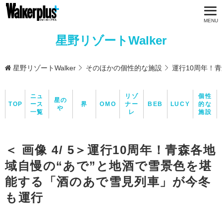
星野リゾートWalker
星野リゾートWalker
そのほかの個性的な施設
運行10周年！
ニュ
リゾ
個性
星の
TOP
ース
界
OMO
ナー
BEB
LUCY
的な
や
一覧
レ
施設
＜ 画像 4/ 5＞運行10周年！青森各地
域自慢の“あで”と地酒で雪景色を堪
能する「酒のあで雪見列車」が今冬
も運行