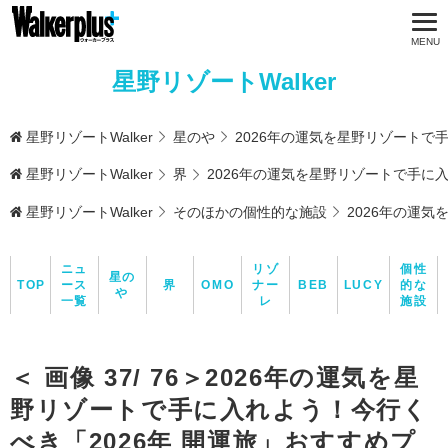
星野リゾートWalker
星野リゾートWalker
星のや
2026年の運気を星野リゾートで
星野リゾートWalker
界
2026年の運気を星野リゾートで手に
星野リゾートWalker
そのほかの個性的な施設
2026年の運
ニュ
リゾ
個性
星の
TOP
ース
界
OMO
ナー
BEB
LUCY
的な
や
一覧
レ
施設
＜ 画像 37/ 76＞2026年の運気を星
野リゾートで手に入れよう！今行く
べき「2026年 開運旅」おすすめプ