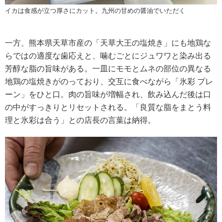
イカは食感が立つ厚さにカット。九州の甘めの醤油でいただく
一方、熊本県天草市産の「天草大王の塩焼き」にも地鶏な
らではの適度な歯応えと、噛むごとにジュワワと染み出る
芳醇な脂の旨味がある。一皿にモモとムネの部位の異なる
地鶏の塩焼きがのっており、交互に食べながら「氷彩 プレ
ーン」をひと口。肉の旨味が増幅され、飲み込んだ後は口
の中がすっきりとリセットされる。「良質な脂をまとう料
理と氷彩は合う」との店長の言葉は納得。