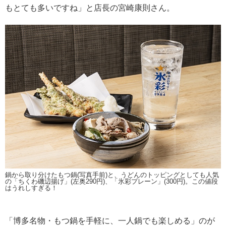
もとても多いですね」と店長の宮崎康則さん。
鍋から取り分けたもつ鍋(写真手前)と、うどんのトッピングとしても人気
の「ちくわ磯辺揚げ」(左奥290円)、「氷彩プレーン」(300円)。この値段
はうれしすぎる！
「博多名物・もつ鍋を手軽に、一人鍋でも楽しめる」のが