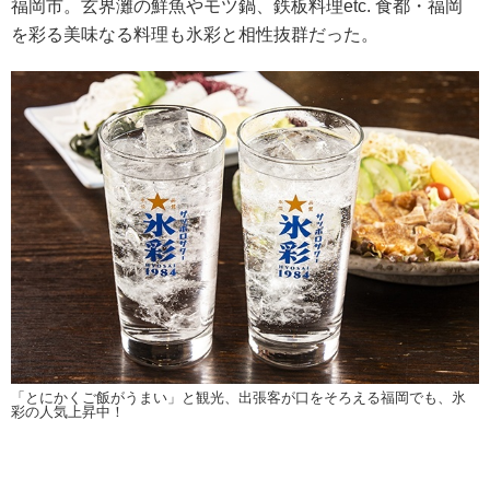
福岡市。玄界灘の鮮魚やモツ鍋、鉄板料理etc. 食都・福岡
を彩る美味なる料理も氷彩と相性抜群だった。
「とにかくご飯がうまい」と観光、出張客が口をそろえる福岡でも、氷
彩の人気上昇中！