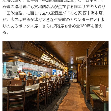
地名の通り、繁華街・中洲の西側に位置する「西中洲」。
石畳の路地裏にも穴場的名店が点在する同エリアの大通り
「国体道路」に面して立つ居酒屋が「まる家 西中洲本店」
だ。店内は鮮魚が泳ぐ大きな生簀前のカウンター席と仕切
りのあるボックス席、さらに2階席も含め全180席を備え
る。