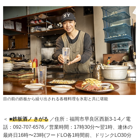
目の前の鉄板から繰り出される各種料理を氷彩と共に堪能
＜
■鉄板酒ノ きがる
／住所：福岡市早良区西新3-1-4／電
話：092-707-6576／営業時間：17時30分〜翌1時、連休の
最終日16時〜23時(フードLO各1時間前、ドリンクLO30分