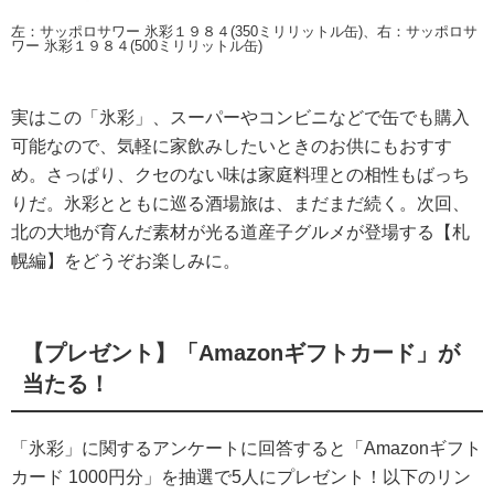
左：サッポロサワー 氷彩１９８４(350ミリリットル缶)、右：サッポロサ
ワー 氷彩１９８４(500ミリリットル缶)
実はこの「氷彩」、スーパーやコンビニなどで缶でも購入
可能なので、気軽に家飲みしたいときのお供にもおすす
め。さっぱり、クセのない味は家庭料理との相性もばっち
りだ。氷彩とともに巡る酒場旅は、まだまだ続く。次回、
北の大地が育んだ素材が光る道産子グルメが登場する【札
幌編】をどうぞお楽しみに。
【プレゼント】「Amazonギフトカード」が
当たる！
「氷彩」に関するアンケートに回答すると「Amazonギフト
カード 1000円分」を抽選で5人にプレゼント！以下のリン