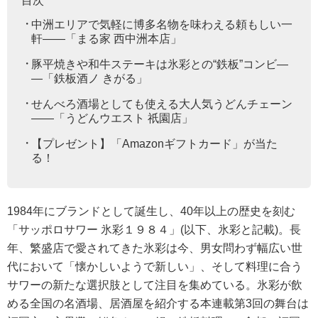
目次
中洲エリアで気軽に博多名物を味わえる頼もしい一
軒――「まる家 西中洲本店」
豚平焼きや和牛ステーキは氷彩との“鉄板”コンビ―
―「鉄板酒ノ きがる」
せんべろ酒場としても使える大人気うどんチェーン
――「うどんウエスト 祇園店」
【プレゼント】「Amazonギフトカード」が当た
る！
1984年にブランドとして誕生し、40年以上の歴史を刻む
「サッポロサワー 氷彩１９８４」(以下、氷彩と記載)。長
年、繁盛店で愛されてきた氷彩は今、男女問わず幅広い世
代において「懐かしいようで新しい」、そして料理に合う
サワーの新たな選択肢として注目を集めている。氷彩が飲
める全国の名酒場、居酒屋を紹介する本連載第3回の舞台は