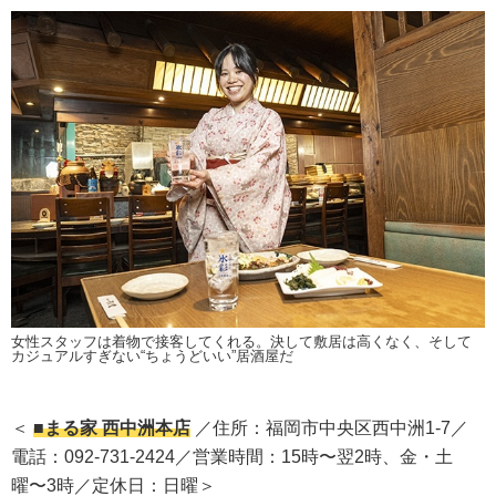
女性スタッフは着物で接客してくれる。決して敷居は高くなく、そして
カジュアルすぎない“ちょうどいい”居酒屋だ
＜
■まる家 西中洲本店
／住所：福岡市中央区西中洲1-7／
電話：092-731-2424／営業時間：15時〜翌2時、金・土
曜〜3時／定休日：日曜＞