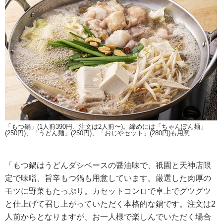
「もつ鍋」(1人前390円、注文は2人前〜)。締めには「ちゃんぽん麺」
(250円)、「うどん麺」(250円)、「おじやセット」(280円)も用意
「もつ鍋はうどんダシベースの醤油味で、祇園と天神店限
定で味噌、旨辛もつ鍋も用意しています。厳選した肉厚の
モツに野菜もたっぷり。カセットコンロで卓上でグツグツ
と仕上げて召し上がっていただく本格的な鍋です。注文は2
人前からとなりますが、お一人様で楽しんでいただく場合