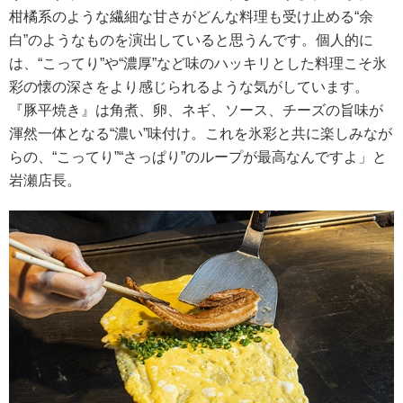
柑橘系のような繊細な甘さがどんな料理も受け止める“余
白”のようなものを演出していると思うんです。個人的に
は、“こってり”や“濃厚”など味のハッキリとした料理こそ氷
彩の懐の深さをより感じられるような気がしています。
『豚平焼き』は角煮、卵、ネギ、ソース、チーズの旨味が
渾然一体となる“濃い”味付け。これを氷彩と共に楽しみなが
らの、“こってり”“さっぱり”のループが最高なんですよ」と
岩瀬店長。