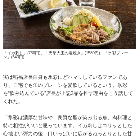
「イカ刺し」(750円)、「天草大王の塩焼き」(1580円)、「氷彩プレー
ン」(540円)
実は稲福店長自身も氷彩にどハマリしているファンであ
り、自宅でも缶のプレーンを愛飲しているという。氷彩
を“飲み込んでいる”店長が上記2品を推す理由をこう話して
くれた。
「氷彩は濃厚な甘味や、良質な脂が染み出る魚、肉料理と
特に相性がいいと思っています。イカ刺しはコリッとした
心地よい弾力の後、口いっぱいに広がるねっとりとした甘