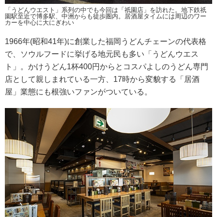
「うどんウエスト」系列の中でも今回は「祇園店」を訪れた。地下鉄祇
園駅至近で博多駅、中洲からも徒歩圏内。居酒屋タイムには周辺のワー
カーを中心に大にぎわい
1966年(昭和41年)に創業した福岡うどんチェーンの代表格
で、ソウルフードに挙げる地元民も多い「うどんウエス
ト」。かけうどん1杯400円からとコスパよしのうどん専門
店として親しまれている一方、17時から変貌する「居酒
屋」業態にも根強いファンがついている。