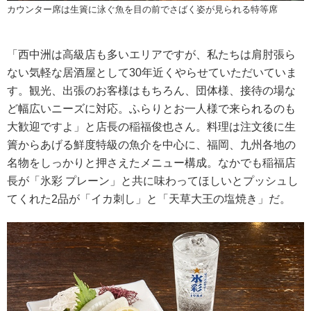
カウンター席は生簀に泳ぐ魚を目の前でさばく姿が見られる特等席
「西中洲は高級店も多いエリアですが、私たちは肩肘張ら
ない気軽な居酒屋として30年近くやらせていただいていま
す。観光、出張のお客様はもちろん、団体様、接待の場な
ど幅広いニーズに対応。ふらりとお一人様で来られるのも
大歓迎ですよ」と店長の稲福俊也さん。料理は注文後に生
簀からあげる鮮度特級の魚介を中心に、福岡、九州各地の
名物をしっかりと押さえたメニュー構成。なかでも稲福店
長が「氷彩 プレーン」と共に味わってほしいとプッシュし
てくれた2品が「イカ刺し」と「天草大王の塩焼き」だ。