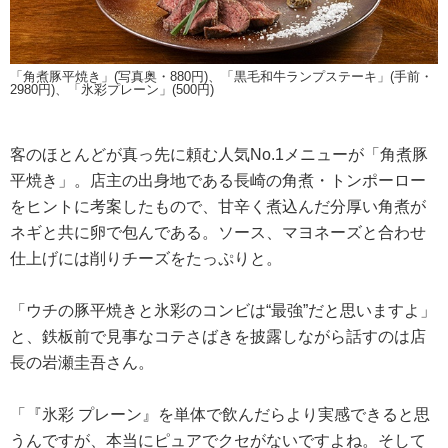
「角煮豚平焼き」(写真奥・880円)、「黒毛和牛ランプステーキ」(手前・
2980円)、「氷彩プレーン」(500円)
客のほとんどが真っ先に頼む人気No.1メニューが「角煮豚
平焼き」。店主の出身地である長崎の角煮・トンポーロー
をヒントに考案したもので、甘辛く煮込んだ分厚い角煮が
ネギと共に卵で包んである。ソース、マヨネーズと合わせ
仕上げには削りチーズをたっぷりと。
「ウチの豚平焼きと氷彩のコンビは“最強”だと思いますよ」
と、鉄板前で見事なコテさばきを披露しながら話すのは店
長の岩瀬圭吾さん。
「『氷彩 プレーン』を単体で飲んだらより実感できると思
うんですが、本当にピュアでクセがないですよね。そして