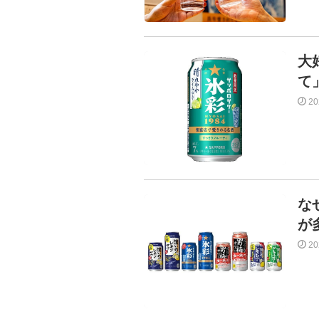
大
て
2
な
が
2