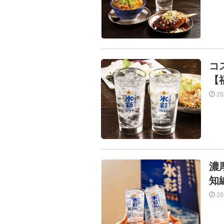
コ
【
2
濃
知
2