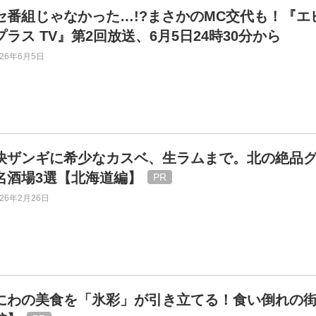
セ番組じゃなかった…!?まさかのMC交代も！『エ
プラス TV』第2回放送、6月5日24時30分から
026年6月5日
快ザンギに希少なカスベ、生ラムまで。北の絶品
名酒場3選【北海道編】
026年2月26日
にわの美食を「氷彩」が引き立てる！食い倒れの街