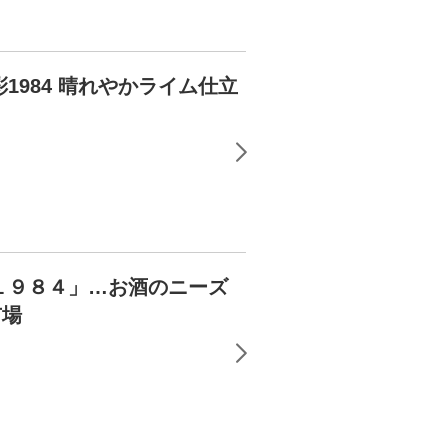
984 晴れやかライム仕立
１９８４」…お酒のニーズ
市場