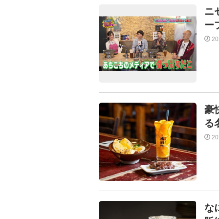
ニ
ー
2
豪
る
2
な