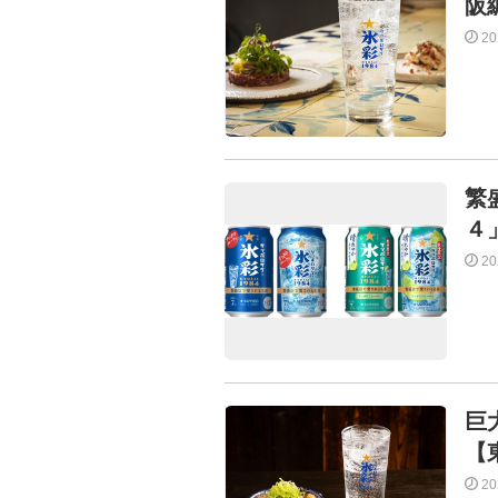
阪
2
繁
４
2
巨
【
2