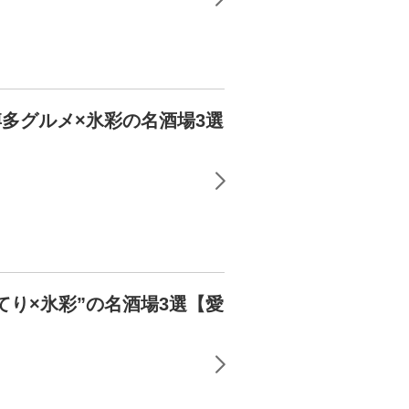
多グルメ×氷彩の名酒場3選
り×氷彩”の名酒場3選【愛