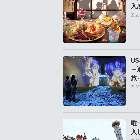
入
2
U
～
旅
2
唯
入