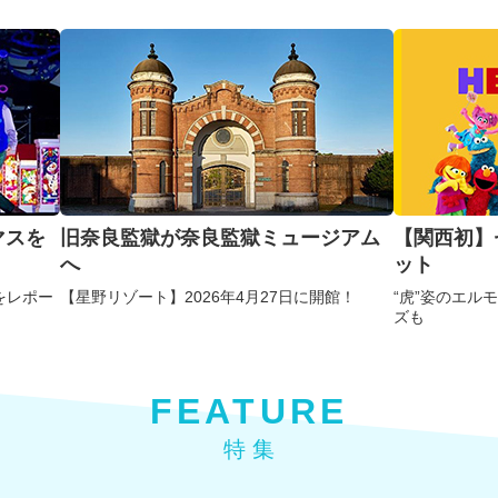
マスを
旧奈良監獄が奈良監獄ミュージアム
【関西初】
へ
ット
をレポー
【星野リゾート】2026年4月27日に開館！
“虎”姿のエル
ズも
FEATURE
特 集