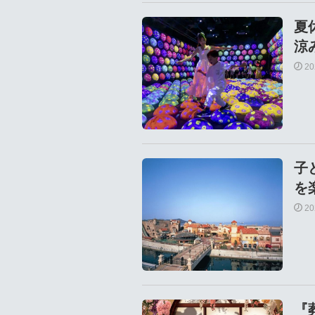
夏
涼
2
子
を
2
『