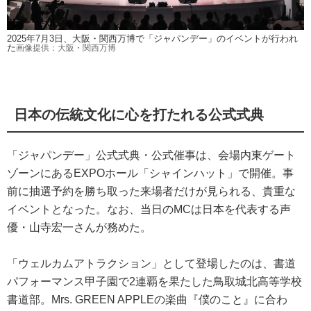
2025年7月3日、大阪・関西万博で「ジャパンデー」のイベントが行われ
た
画像提供：大阪・関西万博
日本の伝統文化に心を打たれる公式式典
「ジャパンデー」公式式典・公式催事は、会場内東ゲート
ゾーンにあるEXPOホール「シャインハット」で開催。事
前に抽選予約を勝ち取った来場者だけが見られる、貴重な
イベントとなった。なお、当日のMCは日本を代表する声
優・山寺宏一さんが務めた。
「ウェルカムアトラクション」として登場したのは、書道
パフォーマンス甲子園で2連覇を果たした鳥取城北高等学校
書道部。Mrs. GREEN APPLEの楽曲『僕のこと』に合わ