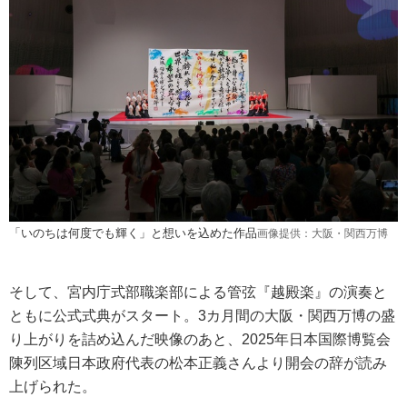
「いのちは何度でも輝く」と想いを込めた作品
画像提供：大阪・関西万博
そして、宮内庁式部職楽部による管弦『越殿楽』の演奏と
ともに公式式典がスタート。3カ月間の大阪・関西万博の盛
り上がりを詰め込んだ映像のあと、2025年日本国際博覧会
陳列区域日本政府代表の松本正義さんより開会の辞が読み
上げられた。