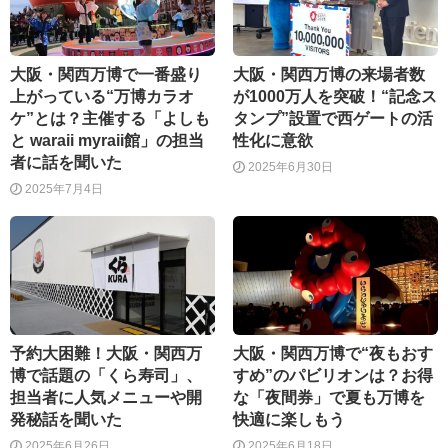
大阪・関西万博で一番盛り
大阪・関西万博の来場者数
上がっている“万博カラオ
が1000万人を突破！“記念ス
ケ”とは？主催する「よしも
タンプ”設置で西ゲートの活
と waraii myraii館」の担当
性化に意欲
者に話を聞いた
2025年6月30日
2025年7月4日
予約大困難！大阪・関西万
大阪・関西万博で“夜もおす
博で話題の「くら寿司」、
すめ”のパビリオンは？お得
担当者に人気メニューや開
な「夜間券」で夏も万博を
発秘話を聞いた
快適に楽しもう
2025年6月26日
2025年6月18日