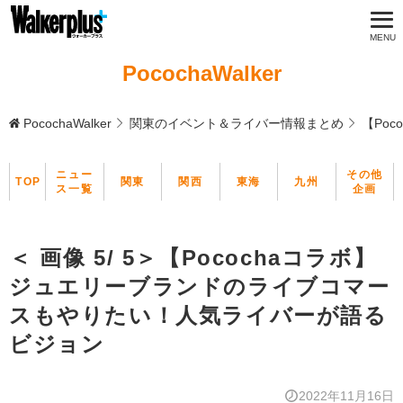
PocochaWalker
PocochaWalker
関東のイベント＆ライバー情報まとめ
【Po
ニュー
その他
TOP
関東
関西
東海
九州
ス一覧
企画
＜ 画像 5/ 5＞【Pocochaコラボ】
ジュエリーブランドのライブコマー
スもやりたい！人気ライバーが語る
ビジョン
2022年11月16日