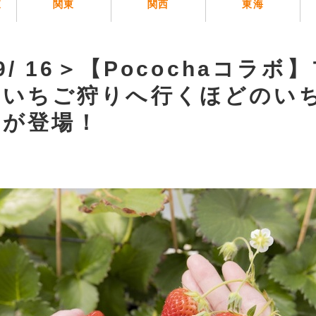
覧
関東
関西
東海
9/ 16＞【Pocochaコラ
もいちご狩りへ行くほどのい
ーが登場！