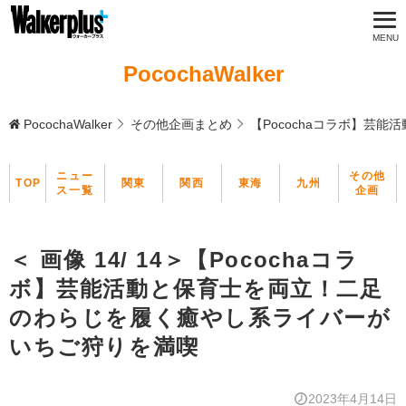
PocochaWalker
PocochaWalker
その他企画まとめ
【Pocochaコラボ】芸
ニュー
その他
TOP
関東
関西
東海
九州
ス一覧
企画
＜ 画像 14/ 14＞【Pocochaコラ
ボ】芸能活動と保育士を両立！二足
のわらじを履く癒やし系ライバーが
いちご狩りを満喫
2023年4月14日