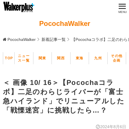
PocochaWalker
PocochaWalker
新着記事一覧
【Pocochaコラボ】二足の
ニュー
その他
TOP
関東
関西
東海
九州
ス一覧
企画
＜ 画像 10/ 16＞【Pocochaコラ
ボ】二足のわらじライバーが「富士
急ハイランド」でリニューアルした
「戦慄迷宮」に挑戦したら…？
2024年8月6日