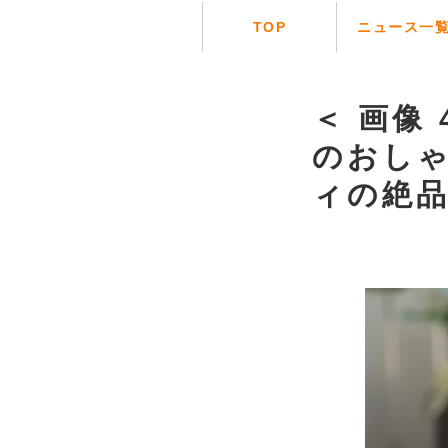
TOP
ニュース一
＜ 画像 
のおし
ィの絶