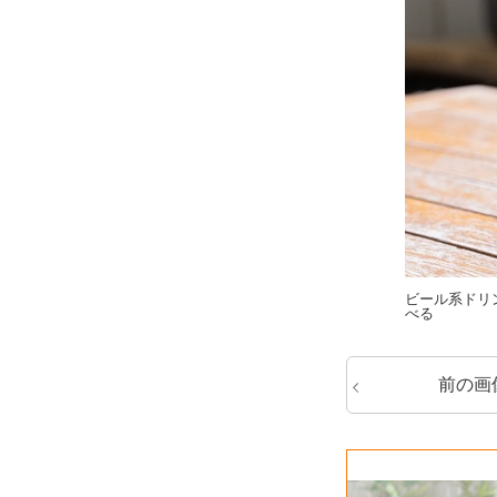
ビール系ドリ
べる
前の画