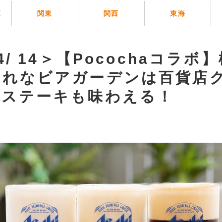
覧
関東
関西
東海
4/ 14＞【Pocochaコラボ
ゃれなビアガーデンは百貨店
品ステーキも味わえる！