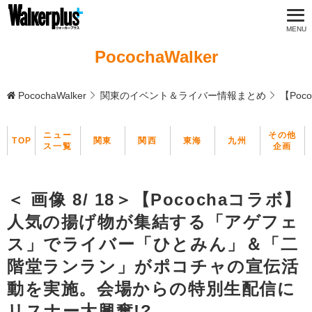
PocochaWalker
PocochaWalker
関東のイベント＆ライバー情報まとめ
【Po
ニュー
その他
TOP
関東
関西
東海
九州
ス一覧
企画
＜ 画像 8/ 18＞【Pocochaコラボ】
人気の揚げ物が集結する「アゲフェ
ス」でライバー「ひとみん」＆「二
階堂ランラン」がポコチャの宣伝活
動を実施。会場からの特別生配信に
リスナー大興奮!?