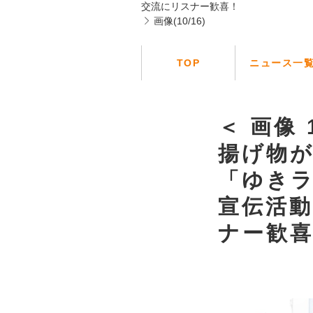
交流にリスナー歓喜！
画像(10/16)
TOP
ニュース一
＜ 画像 
揚げ物
「ゆき
宣伝活
ナー歓