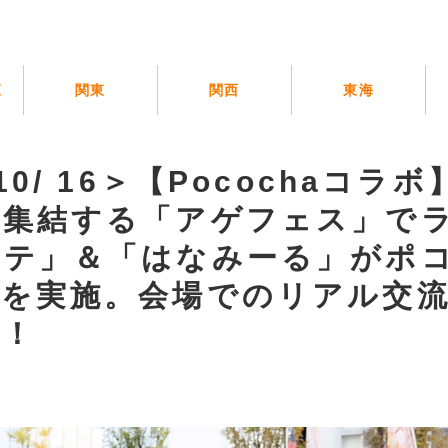
覧
関東
関西
東海
10/ 16＞【Pocochaコラ
が集結する「アゲフェス」で
ラテ」＆「はなみーる」がポ
動を実施。会場でのリアル交
喜！