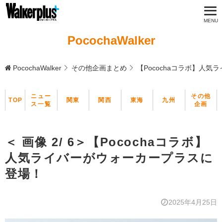
PocochaWalker
PocochaWalker
その他企画まとめ
【Pocochaコラボ】人
ニュー
その他
TOP
関東
関西
東海
九州
ス一覧
企画
＜ 画像 2/ 6＞【Pocochaコラボ】
人気ライバーがウォーカープラスに
登場！
2025年4月25日