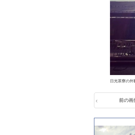
日光茶寮の外
前の画