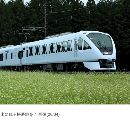
い出に残る快適旅を
画像(26/34)