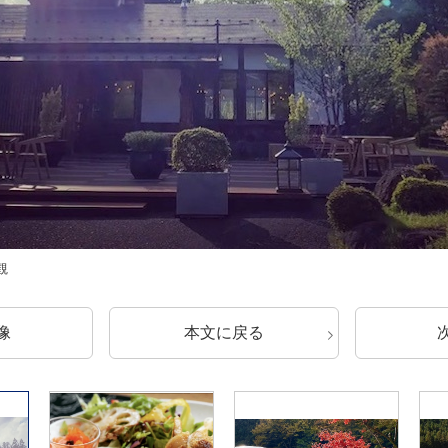
観
像
本文に戻る