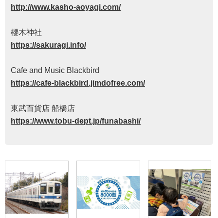
http://www.kasho-aoyagi.com/
櫻木神社
https://sakuragi.info/
Cafe and Music Blackbird
https://cafe-blackbird.jimdofree.com/
東武百貨店 船橋店
https://www.tobu-dept.jp/funabashi/