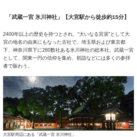
「武蔵一宮 氷川神社」【大宮駅から徒歩約15分】
2400年以上の歴史を持つとされ、“大いなる宮居”として大
宮の地名の由来にもなった古社で、埼玉県および東京都
下、神奈川県下に280数社ある氷川神社の総本社。武蔵一宮
として、関東一円の信仰を集め、初詣などには多くの参拝
者で賑わう。
大宮駅周辺にある「武蔵一宮 氷川神社」