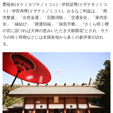
甕槌命(タケミカヅチノミコト)・伊弉諾尊(イザナギノミコ
ト)・伊弉冉尊(イザナミノミコト)。おもなご利益は、「商
売繁盛」「出世金運」「厄難消除」「交通安全」「家内安
全」「縁結び」「開運招福」「病気平癒」。“さくら咲く櫻
の宮に詣づれば大神の恵みいただき大願開花”とされ、サク
ラの咲く時期などには全国各地から多くの参拝者が訪れ
る。