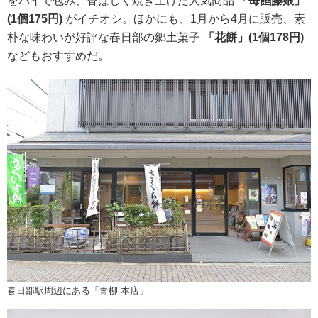
をパイで包み、香ばしく焼き上げた人気商品
「苺餡藤娘」
(1個175円)
がイチオシ。ほかにも、1月から4月に販売、素
朴な味わいが好評な春日部の郷土菓子
「花餅」(1個178円)
などもおすすめだ。
春日部駅周辺にある「青柳 本店」