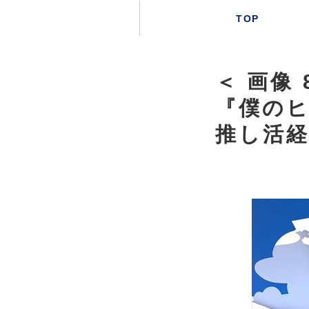
TOP
＜ 画像
『僕の
推し活