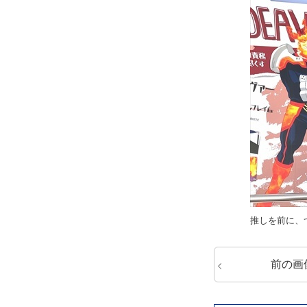
推しを前に、
前の画