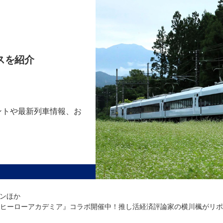
スを紹介
ントや最新列車情報、お
ンほか
のヒーローアカデミア』コラボ開催中！推し活経済評論家の横川楓がリ