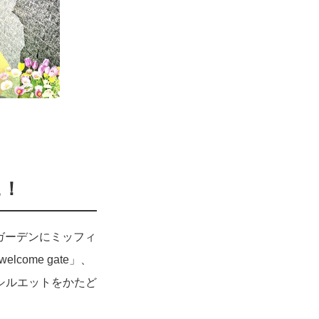
に！
スカイガーデンにミッフィ
ome gate」、
シルエットをかたど