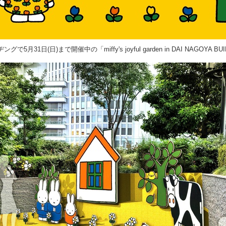
5月31日(日)まで開催中の「miffy's joyful garden in DAI NAGOYA BUI