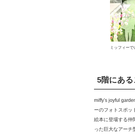
ミッフィーで
5階にあ
miffy's joy
ーのフォトスポット
絵本に登場する仲
った巨大なアーチ型フォ