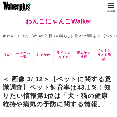
わんこにゃんこWalker
わんこにゃんこWalker
日々の暮らしに役立つ情報を
【ペット
ペットと
ニュース
ライフス
読み物／
TOP
おでかけ
行ける施
一覧
タイル
漫画
設
＜ 画像 3/ 12＞【ペットに関する意
識調査】ペット飼育率は43.1％！知
りたい情報第1位は「犬・猫の健康
維持や病気の予防に関する情報」