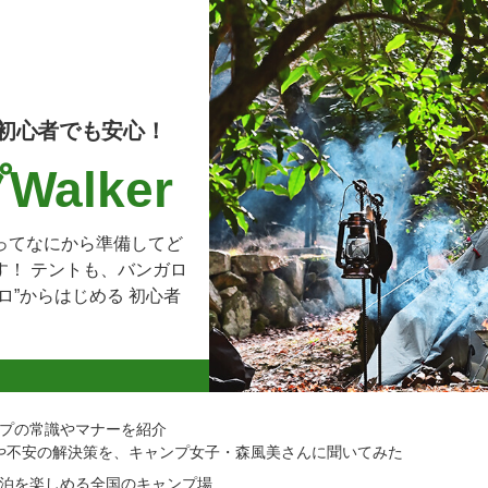
初心者でも安心！
alker
ってなにから準備してど
す！ テントも、バンガロ
ロ”からはじめる 初心者
プの常識やマナーを紹介
問や不安の解決策を、キャンプ女子・森風美さんに聞いてみた
泊を楽しめる全国のキャンプ場