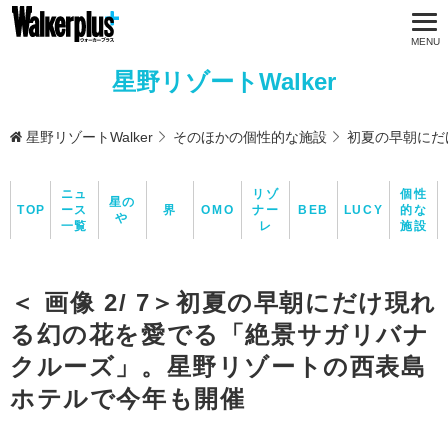
星野リゾートWalker
星野リゾートWalker
そのほかの個性的な施設
初夏の早朝にだ
ニュ
リゾ
個性
星の
TOP
ース
界
OMO
ナー
BEB
LUCY
的な
や
一覧
レ
施設
＜ 画像 2/ 7＞初夏の早朝にだけ現れ
る幻の花を愛でる「絶景サガリバナ
クルーズ」。星野リゾートの西表島
ホテルで今年も開催