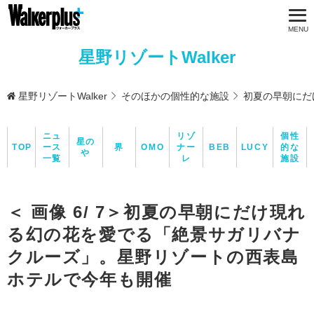
星野リゾートWalker
星野リゾートWalker
そのほかの個性的な施設
初夏の早朝にだ
ニュ
リゾ
個性
星の
TOP
ース
界
OMO
ナー
BEB
LUCY
的な
や
一覧
レ
施設
＜ 画像 6/ 7＞初夏の早朝にだけ現れ
る幻の花を愛でる「絶景サガリバナ
クルーズ」。星野リゾートの西表島
ホテルで今年も開催