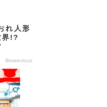
だおれ人形
界!?
ぽ
2026年3月31日