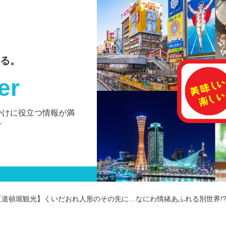
る。
er
かけに役立つ情報が満
け
【道頓堀観光】くいだおれ人形のその先に…なにわ情緒あふれる別世界!