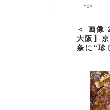
TOP
＜ 画像
大阪】
条に“珍