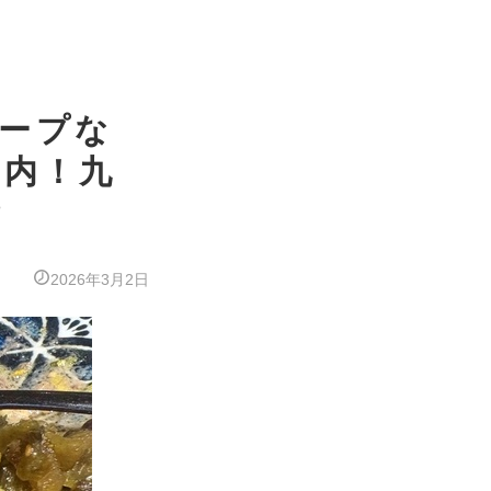
ィープな
圏内！九
？
2026年3月2日