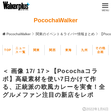
PocochaWalker
PocochaWalker
関東のイベント＆ライバー情報まとめ
【Po
ニュー
その他
TOP
関東
関西
東海
九州
ス一覧
企画
＜ 画像 17/ 17＞【Pocochaコラ
ボ】高級素材を使い7日かけて作
る、正統派の欧風カレーを実食！全
グルメファン注目の新店をレポ
2022年1月6日