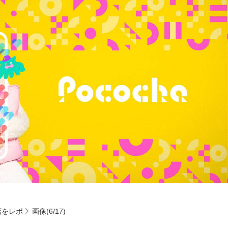
店をレポ
画像(6/17)