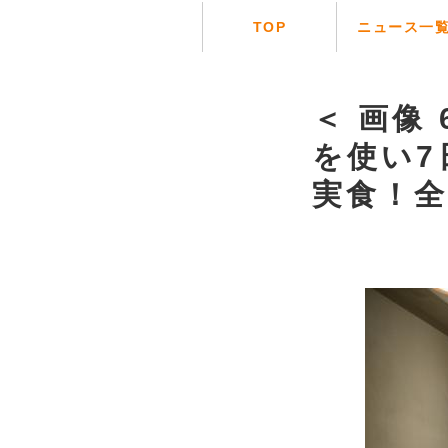
TOP
ニュース一
＜ 画像 
を使い
実食！