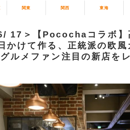
覧
関東
関西
東海
6/ 17＞【Pocochaコラボ
7日かけて作る、正統派の欧風
全グルメファン注目の新店を