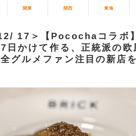
覧
関東
関西
東海
12/ 17＞【Pocochaコラ
7日かけて作る、正統派の欧
！全グルメファン注目の新店