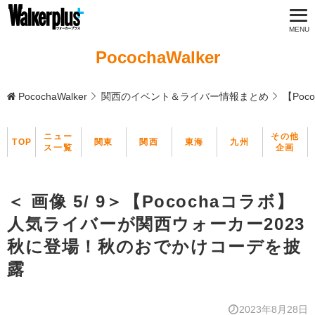
PocochaWalker
PocochaWalker
関西のイベント＆ライバー情報まとめ
【Po
ニュー
その他
TOP
関東
関西
東海
九州
ス一覧
企画
＜ 画像 5/ 9＞【Pocochaコラボ】
人気ライバーが関西ウォーカー2023
秋に登場！秋のおでかけコーデを披
露
2023年8月28日