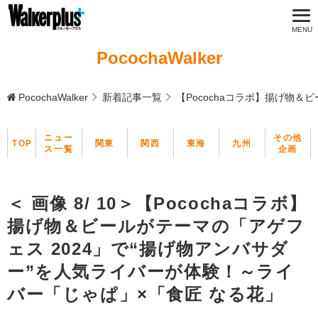
PocochaWalker
PocochaWalker
新着記事一覧
【Pocochaコラボ】揚げ物
ニュー
その他
TOP
関東
関西
東海
九州
ス一覧
企画
＜ 画像 8/ 10＞【Pocochaコラボ】
揚げ物＆ビールがテーマの「アゲフ
ェス 2024」で“揚げ物アンバサダ
ー”を人気ライバーが体験！～ライ
バー「じゃぱ」×「食匠 なる花」