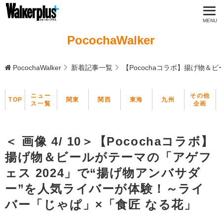
PocochaWalker
PocochaWalker
新着記事一覧
【Pocochaコラボ】揚げ物
ニュー
その他
TOP
関東
関西
東海
九州
ス一覧
企画
＜ 画像 4/ 10＞【Pocochaコラボ】
揚げ物＆ビールがテーマの「アゲフ
ェス 2024」で“揚げ物アンバサダ
ー”を人気ライバーが体験！～ライ
バー「じゃぱ」×「食匠 なる花」