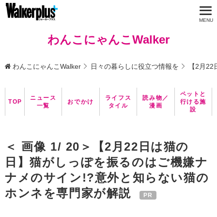
わんこにゃんこWalker
わんこにゃんこWalker
日々の暮らしに役立つ情報を
【2月2
ペットと
ニュース
ライフス
読み物／
TOP
おでかけ
行ける施
一覧
タイル
漫画
設
＜ 画像 1/ 20＞【2月22日は猫の
日】猫がしっぽを振るのはご機嫌ナ
ナメのサイン!?意外と知らない猫の
ホンネを専門家が解説