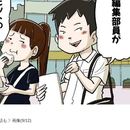
話も
画像(9/12)