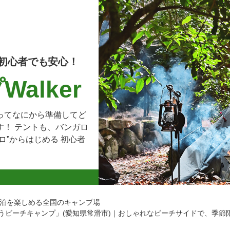
初心者でも安心！
alker
ってなにから準備してど
す！ テントも、バンガロ
ロ”からはじめる 初心者
泊を楽しめる全国のキャンプ場
うビーチキャンプ」(愛知県常滑市)｜おしゃれなビーチサイドで、季節