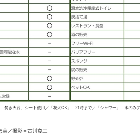
」…焚き火台、シート使用／「花火OK」…21時まで／「シャワー」…水のみ
(
恵美／撮影＝古川寛二