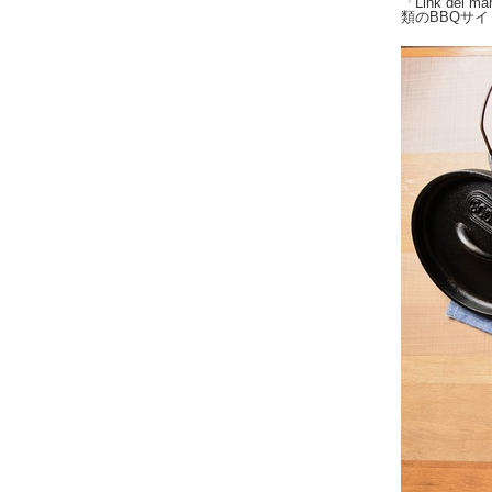
「Link d
類のBBQサ