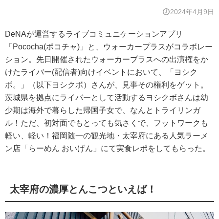
2024年4月9日
DeNAが運営するライブコミュニケーションアプリ
「Pococha(ポコチャ)」と、ウォーカープラスがコラボレー
ション。先日開催されたウォーカープラスへの出演権をか
けたライバー(配信者)向けイベントにおいて、「ヨシク
ボ。」（以下ヨシクボ）さんが、見事その権利をゲット。
茨城県を拠点にライバーとして活動するヨシクボさんは幼
少期は海外で暮らした帰国子女で、なんとトライリンガ
ル！ただ、初対面でもとっても気さくで、フットワークも
軽い、軽い！福岡随一の観光地・太宰府にある人気ラーメ
ン店「らーめん おいげん」にて実食レポをしてもらった。
太宰府の濃厚とんこつといえば！