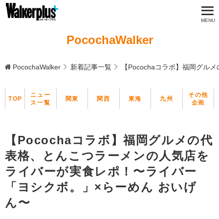
PocochaWalker
PocochaWalker
新着記事一覧
【Pocochaコラボ】福岡グ
ニュー
その他
TOP
関東
関西
東海
九州
ス一覧
企画
【Pocochaコラボ】福岡グルメの代
表格、とんこつラーメンの人気店を
ライバーが実食レポ！〜ライバー
「ヨシクボ。」×らーめん おいげ
ん〜