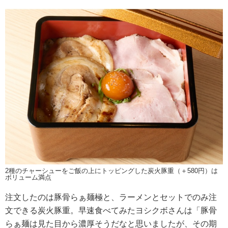
2種のチャーシューをご飯の上にトッピングした炭火豚重（＋580円）は
ボリューム満点
注文したのは豚骨らぁ麺極と、ラーメンとセットでのみ注
文できる炭火豚重。早速食べてみたヨシクボさんは「豚骨
らぁ麺は見た目から濃厚そうだなと思いましたが、その期