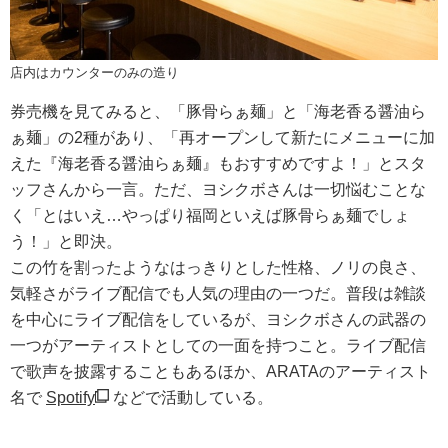
店内はカウンターのみの造り
券売機を見てみると、「豚骨らぁ麺」と「海老香る醤油ら
ぁ麺」の2種があり、「再オープンして新たにメニューに加
えた『海老香る醤油らぁ麺』もおすすめですよ！」とスタ
ッフさんから一言。ただ、ヨシクボさんは一切悩むことな
く「とはいえ…やっぱり福岡といえば豚骨らぁ麺でしょ
う！」と即決。
この竹を割ったようなはっきりとした性格、ノリの良さ、
気軽さがライブ配信でも人気の理由の一つだ。普段は雑談
を中心にライブ配信をしているが、ヨシクボさんの武器の
一つがアーティストとしての一面を持つこと。ライブ配信
で歌声を披露することもあるほか、ARATAのアーティスト
名で
Spotify
などで活動している。