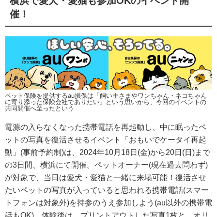
横浜で愛犬・愛猫も参加OKのイベント開
催！
ペット保険を提供するau損保は「飼い主さまやワンちゃん・ネコちゃん
に寄り添った保険会社でありたい」という思いから、今回のイベントの
共同開催へ至ったという
電源の入らなくなった携帯電話を再起動し、中に眠ったペ
ットの写真を復活させるイベント「おもいでケータイ再起
動」(事前予約制)は、2024年10月18日(金)から20日(日)まで
の3日間、横浜にて開催。ペットオーナー(現在過去問わず)
が対象で、当日は愛犬・愛猫と一緒に来場可能！復活させ
たいペットの写真が入っていると思われる携帯電話(スマー
トフォンは対象外)を持参のうえ参加しよう(au以外の携帯電
話もOK)。体験後は、プリントアウトした写真1枚と、オリ