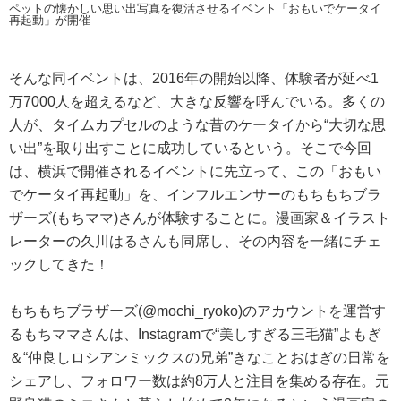
ペットの懐かしい思い出写真を復活させるイベント「おもいでケータイ
再起動」が開催
そんな同イベントは、2016年の開始以降、体験者が延べ1
万7000人を超えるなど、大きな反響を呼んでいる。多くの
人が、タイムカプセルのような昔のケータイから“大切な思
い出”を取り出すことに成功しているという。そこで今回
は、横浜で開催されるイベントに先立って、この「おもい
でケータイ再起動」を、インフルエンサーのもちもちブラ
ザーズ(もちママ)さんが体験することに。漫画家＆イラスト
レーターの久川はるさんも同席し、その内容を一緒にチェ
ックしてきた！
もちもちブラザーズ(@mochi_ryoko)のアカウントを運営す
るもちママさんは、Instagramで“美しすぎる三毛猫”よもぎ
＆“仲良しロシアンミックスの兄弟”きなことおはぎの日常を
シェアし、フォロワー数は約8万人と注目を集める存在。元