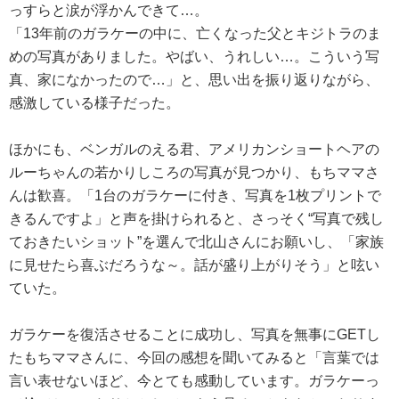
っすらと涙が浮かんできて…。
「13年前のガラケーの中に、亡くなった父とキジトラのま
めの写真がありました。やばい、うれしい…。こういう写
真、家になかったので…」と、思い出を振り返りながら、
感激している様子だった。
ほかにも、ベンガルのえる君、アメリカンショートヘアの
ルーちゃんの若かりしころの写真が見つかり、もちママさ
んは歓喜。「1台のガラケーに付き、写真を1枚プリントで
きるんですよ」と声を掛けられると、さっそく“写真で残し
ておきたいショット”を選んで北山さんにお願いし、「家族
に見せたら喜ぶだろうな～。話が盛り上がりそう」と呟い
ていた。
ガラケーを復活させることに成功し、写真を無事にGETし
たもちママさんに、今回の感想を聞いてみると「言葉では
言い表せないほど、今とても感動しています。ガラケーっ