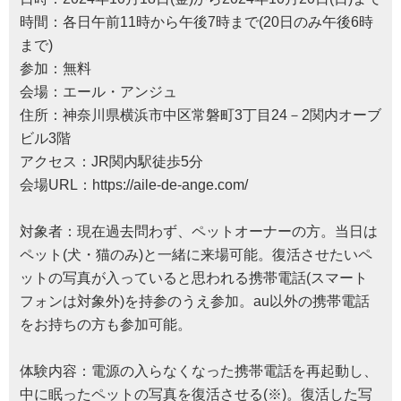
時間：各日午前11時から午後7時まで(20日のみ午後6時
まで)
参加：無料
会場：エール・アンジュ
住所：神奈川県横浜市中区常磐町3丁目24－2関内オーブ
ビル3階
アクセス：JR関内駅徒歩5分
会場URL：
https://aile-de-ange.com/
対象者：現在過去問わず、ペットオーナーの方。当日は
ペット(犬・猫のみ)と一緒に来場可能。復活させたいペ
ットの写真が入っていると思われる携帯電話(スマート
フォンは対象外)を持参のうえ参加。au以外の携帯電話
をお持ちの方も参加可能。
体験内容：電源の入らなくなった携帯電話を再起動し、
中に眠ったペットの写真を復活させる(※)。復活した写